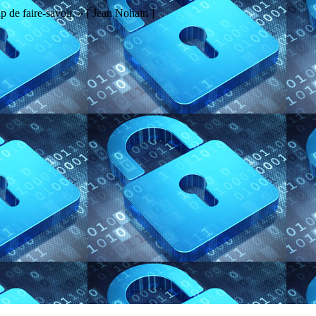
p de faire-savoir. » [ Jean Nohain ]