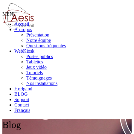
MENU
Accueil
À propos
Présentation
Notre équipe
Questions fréquentes
WebKiosk
Postes publics
Tablettes
Jeux vidéo
Tutoriels
Témoignages
Nos installations
Horigami
BLOG
Support
Contact
Français
Blog