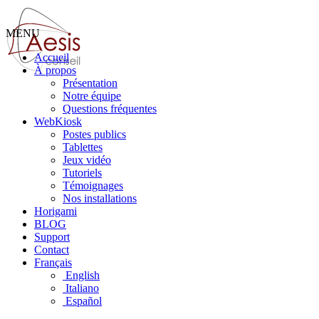
MENU
Accueil
À propos
Présentation
Notre équipe
Questions fréquentes
WebKiosk
Postes publics
Tablettes
Jeux vidéo
Tutoriels
Témoignages
Nos installations
Horigami
BLOG
Support
Contact
Français
English
Italiano
Español