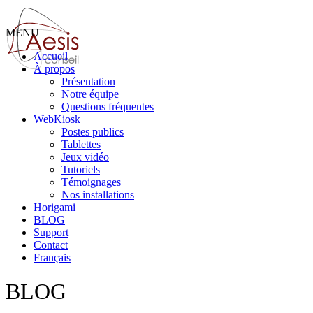
MENU
Accueil
À propos
Présentation
Notre équipe
Questions fréquentes
WebKiosk
Postes publics
Tablettes
Jeux vidéo
Tutoriels
Témoignages
Nos installations
Horigami
BLOG
Support
Contact
Français
BLOG