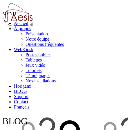
MENU
Accueil
À propos
Présentation
Notre équipe
Questions fréquentes
WebKiosk
Postes publics
Tablettes
Jeux vidéo
Tutoriels
Témoignages
Nos installations
Horigami
BLOG
Support
Contact
Français
BLOG