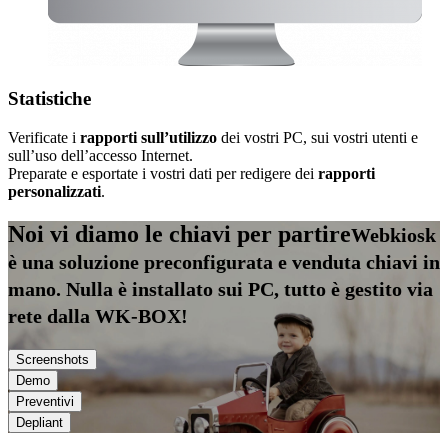
Statistiche
Verificate i
rapporti sull’utilizzo
dei vostri PC, sui vostri utenti e
sull’uso dell’accesso Internet.
Preparate e esportate i vostri dati per redigere dei
rapporti
personalizzati
.
Noi vi diamo le chiavi per partire
Webkiosk
è una soluzione preconfigurata e venduta chiavi in
mano. Nulla è installato sui PC, tutto è gestito via
rete dalla WK-BOX!
Screenshots
Demo
Preventivi
Depliant