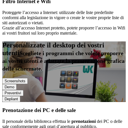
Filtro Internet e Wifi
Proteggete l’accesso a Internet: utilizzate delle liste predefinite
conformi alla legislazione in vigore o create le vostre proprie liste di
siti autorizzati o vietati.
Grazie all’accesso Internet protetto, potete proporre l’accesso in Wifi
ai vostri fruitori sul loro proprio materiale.
Personalizzate il desktop dei vostri
utenti
Scegliete i programmi che volete proporre
ai vostri utenti e adattate la presentazione grafica
delle schermate.
Screenshots
Demo
Preventivi
Depliant
Prenotazione dei PC e delle sale
Il personale della biblioteca effettua le
prenotazioni
dei PC o delle
sale conformemente agli orari d’apertura al pubblico.