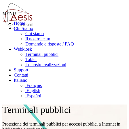
MENU
Home
Chi Siamo
Chi siamo
Il nostro team
Domande e risposte / FAQ
Webkiosk
Terminali pubblici
Tablet
Le nostre realizzazioni
Support
Contatti
Italiano
Français
English
Español
Terminali pubblici
Protezione dei terminali pubblici per accessi pubblici a Internet in