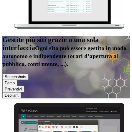
Gestite più siti grazie a una sola
interfaccia
Ogni sito può essere gestito in modo
autonomo e indipendente (orari d’apertura al
pubblico, conti utente, ...).
Screenshots
Demo
Preventivi
Depliant