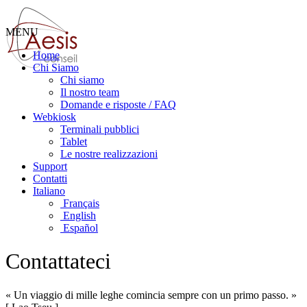
MENU
Home
Chi Siamo
Chi siamo
Il nostro team
Domande e risposte / FAQ
Webkiosk
Terminali pubblici
Tablet
Le nostre realizzazioni
Support
Contatti
Italiano
Français
English
Español
Contattateci
« Un viaggio di mille leghe comincia sempre con un primo passo. »