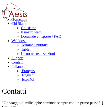
MENU
Home
Chi Siamo
Chi siamo
Il nostro team
Domande e risposte / FAQ
Webkiosk
Terminali pubblici
Tablet
Le nostre realizzazioni
Support
Contatti
Italiano
Français
English
Español
Contatti
"Un viaggio di mille leghe comincia sempre con un primo passo". [