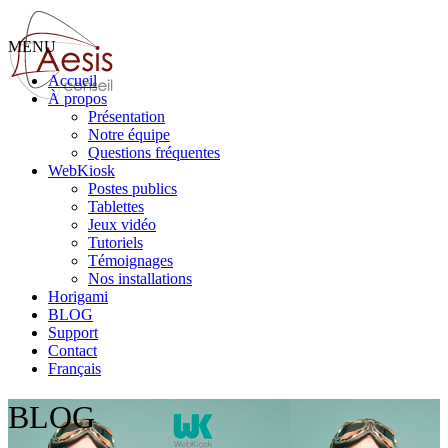
MENU
Accueil
À propos
Présentation
Notre équipe
Questions fréquentes
WebKiosk
Postes publics
Tablettes
Jeux vidéo
Tutoriels
Témoignages
Nos installations
Horigami
BLOG
Support
Contact
Français
BLOG