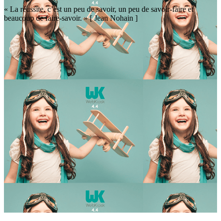
« La réussite, c’est un peu de savoir, un peu de savoir-faire et
beaucoup de faire-savoir. » [ Jean Nohain ]