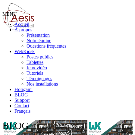
MENU
Accueil
À propos
Présentation
Notre équipe
Questions fréquentes
WebKiosk
Postes publics
Tablettes
Jeux vidéo
Tutoriels
Témoignages
Nos installations
Horigami
BLOG
Support
Contact
Français
BLOG