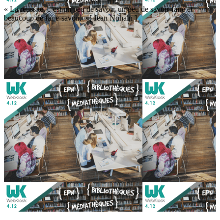
« La réussite, c’est un peu de savoir, un peu de savoir-faire et
beaucoup de faire-savoir. » [ Jean Nohain ]