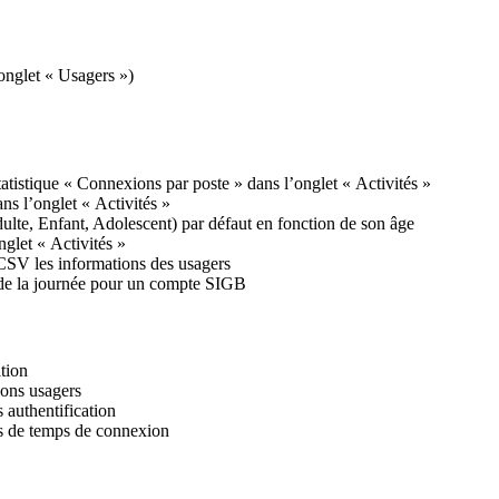
(onglet « Usagers »)
atistique « Connexions par poste » dans l’onglet « Activités »
ans l’onglet « Activités »
ulte, Enfant, Adolescent) par défaut en fonction de son âge
nglet « Activités »
CSV les informations des usagers
n de la journée pour un compte SIGB
tion
ions usagers
s authentification
us de temps de connexion