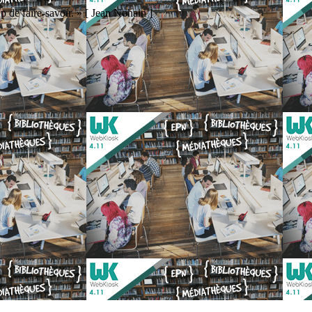
p de faire-savoir. » [ Jean Nohain ]