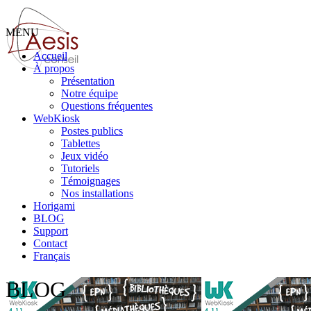
MENU
Accueil
À propos
Présentation
Notre équipe
Questions fréquentes
WebKiosk
Postes publics
Tablettes
Jeux vidéo
Tutoriels
Témoignages
Nos installations
Horigami
BLOG
Support
Contact
Français
BLOG