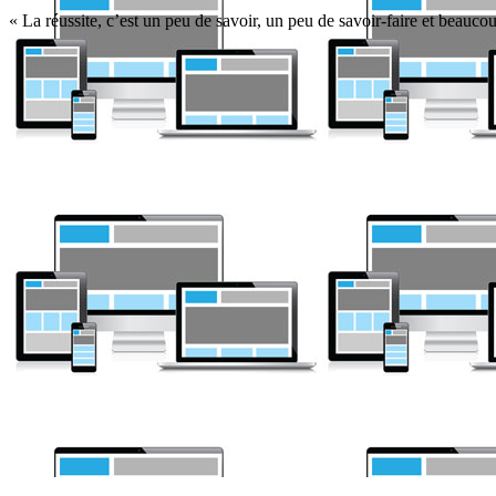
« La réussite, c’est un peu de savoir, un peu de savoir-faire et beaucou