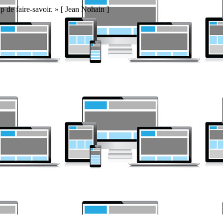
p de faire-savoir. » [ Jean Nohain ]