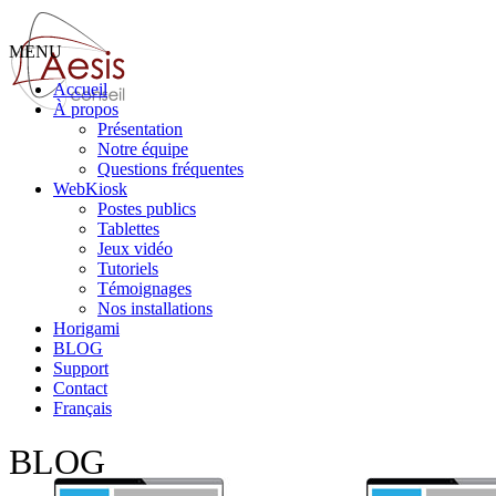
MENU
Accueil
À propos
Présentation
Notre équipe
Questions fréquentes
WebKiosk
Postes publics
Tablettes
Jeux vidéo
Tutoriels
Témoignages
Nos installations
Horigami
BLOG
Support
Contact
Français
BLOG