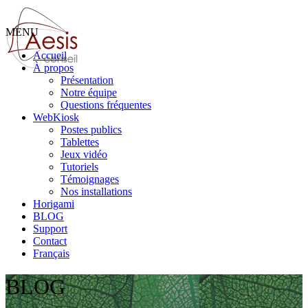
MENU
Accueil
À propos
Présentation
Notre équipe
Questions fréquentes
WebKiosk
Postes publics
Tablettes
Jeux vidéo
Tutoriels
Témoignages
Nos installations
Horigami
BLOG
Support
Contact
Français
BLOG