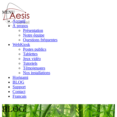
MENU
Accueil
À propos
Présentation
Notre équipe
Questions fréquentes
WebKiosk
Postes publics
Tablettes
Jeux vidéo
Tutoriels
Témoignages
Nos installations
Horigami
BLOG
Support
Contact
Français
BLOG