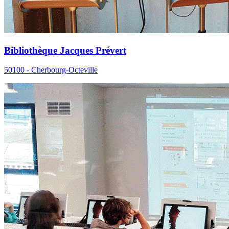
Bibliothèque Jacques Prévert
50100 - Cherbourg-Octeville