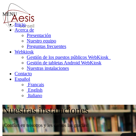
MENU
Inicio
Acerca de
Presentación
Nuestro equipo
Preguntas frecuentes
Webkiosk
Gestión de los puestos públicos WebKiosk
Gestión de tabletas Android WebKiosk
Nuestras instalaciones
Contacto
Español
Français
English
Italiano
Nuestras instalaciones
¡Confían en nosotros y les damos las gracias!