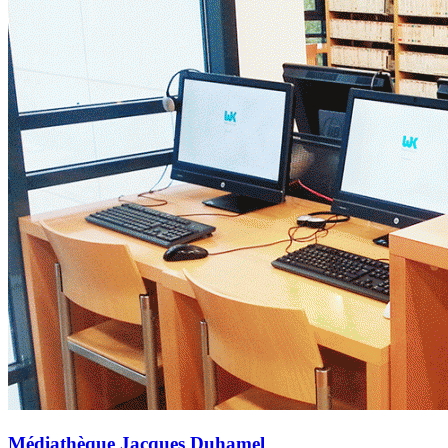
Médiathèque Jacques Duhamel